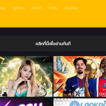
ังงะ
ดูอนิเมะ
มังฮวา
โดจิน
อ่านมังงะ
คลิกที่นี่เพื่ออ่านทันที