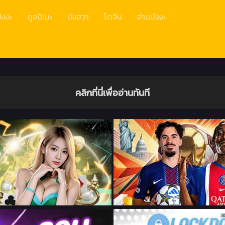
ังงะ
ดูอนิเมะ
มังฮวา
โดจิน
อ่านมังงะ
คลิกที่นี่เพื่ออ่านทันที