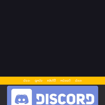
มังงะ
ดูหนัง
คลิปโป๊
หนังเอวี
มังงะ