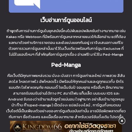
เว็บอ่านการ์ตูนออนไลน์
ถ้าพูดถึงการอ่านการ์ตูนในยุคสมัยนี้คงไม่พ้นแอปพลิเคชันต่างๆมากมาย เช่น
Kakao หรือ Webtoon ที่มีพร้อมการ์ตูนหลากหลายแนวให้เลือกอ่าน แต่ก็ต้อง
แลกมาด้วยค่าบริการรายตอน และยังแบ่งแยกกันอยู่ เราจึงเสนอทางแก้ไข
ด้วยการรวมการ์ตูนเหล่านั้นมาไว้ในเว็บเดียวพร้อมกับการ์ตูน Exclusive ที่
ไม่มีในแอปไหนๆ ที่สำคัญคือการ์ตูนทุกเรื่อง อ่านฟรี! มาไว้ใน Ped-Manga
Ped-Manga
คือเว็บดีมีคุณภาพแหล่งรวม มังงะ มังฮวา การ์ตูนเก่าและใหม่ ภาพสวย สีสัน
สดใส โหลดภาพไว อัพโหลดเร็ว มีพร้อมให้ทุกคนอ่านและดูทุกแนวทั้ง รักโร
แมนติก ไซไฟ ผจญภัย คอมเมดี้ โชเน็นจัมป์ จอมยุทธ หรืออื่นๆ อีกมากมาย
สามารถรับชมรับอ่านได้ทาง PC สมาร์โฟน แท็บเล็ต บนระบบ IOS และ
Android รับรองว่าเข้ามาแล้วถูกใจแน่นอน ใจฟูๆมาก อย่าลืมเข้ามาอุดหนุน
น้า ก๊าบ ก๊าบped-manga | เป็ดมังงะ แปลมังงะไลน์ , การ์ตูนทั้งหมดบน
เว็บไซต์นี้เป็นเพียงตัวอย่างของการ์ตูนต้นฉบับเท่านั้น อาจมีข้อผิดพลาดเกี่ยว
กับภาษา ชื่อตัวละคร และเนื้อเรื่องมากมาย สำหรับเวอร์ชันดั้งเดิม โปรดซื้อ
การ์ตูนหากมีให้บริการ