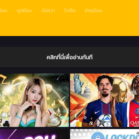
ังงะ
ดูอนิเมะ
มังฮวา
โดจิน
อ่านมังงะ
คลิกที่นี่เพื่ออ่านทันที