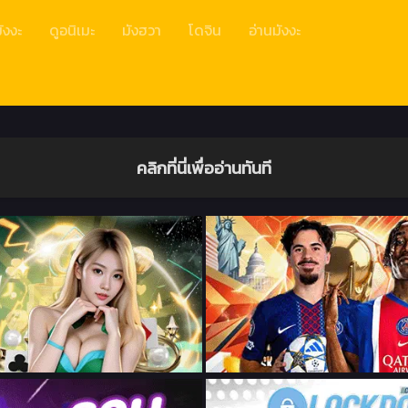
ังงะ
ดูอนิเมะ
มังฮวา
โดจิน
อ่านมังงะ
คลิกที่นี่เพื่ออ่านทันที