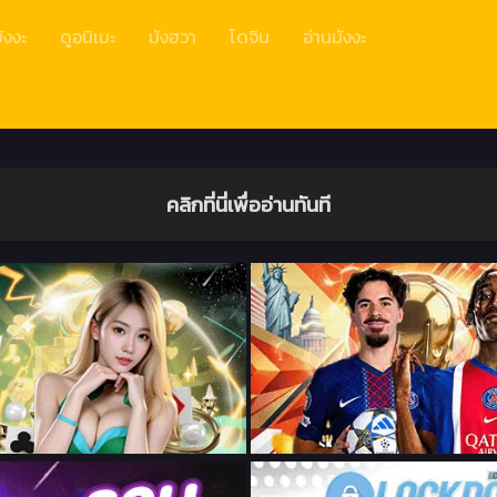
ังงะ
ดูอนิเมะ
มังฮวา
โดจิน
อ่านมังงะ
คลิกที่นี่เพื่ออ่านทันที