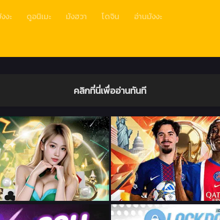
ังงะ
ดูอนิเมะ
มังฮวา
โดจิน
อ่านมังงะ
คลิกที่นี่เพื่ออ่านทันที