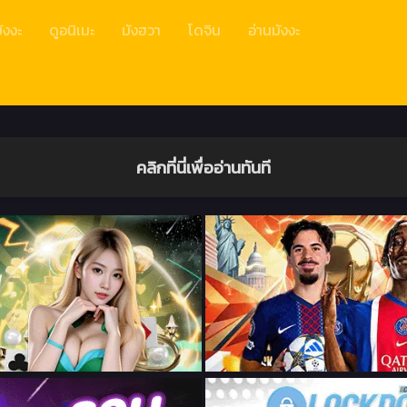
ังงะ
ดูอนิเมะ
มังฮวา
โดจิน
อ่านมังงะ
คลิกที่นี่เพื่ออ่านทันที