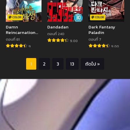
COLOR
COLOR
Damn
Dandadan
Dark Fantasy
Reincarnation
Paladin
ตอนที่ 240
ชีวิตใหม่ของนักรบผู้
ตอนที่ 81
ตอนที่ 7
9.00
เสียสละ
9
9.00
1
2
3
13
ถัดไป »