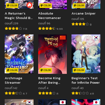
COLOR
COLOR
COLOR
A Returner’s
Absolute
Arcane Sniper
Magic Should Be
Necromancer
ตอนที่ 135
Special
ตอนที่ 239
ตอนที่ 96
8
7.8
9.00
COLOR
COLOR
COLOR
Archmage
Become King
Beginner’s Test
Streamer
After Being
for Infinite Power
Bitten
ตอนที่ 142
ตอนที่ 4
ตอนที่ 40
6.7
8
4.8