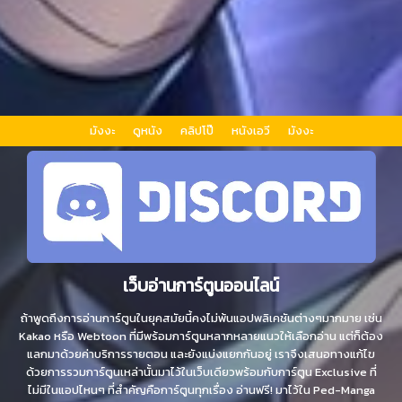
มังงะ
ดูหนัง
คลิปโป๊
หนังเอวี
มังงะ
เว็บอ่านการ์ตูนออนไลน์
ถ้าพูดถึงการอ่านการ์ตูนในยุคสมัยนี้คงไม่พ้นแอปพลิเคชันต่างๆมากมาย เช่น
Kakao หรือ Webtoon ที่มีพร้อมการ์ตูนหลากหลายแนวให้เลือกอ่าน แต่ก็ต้อง
แลกมาด้วยค่าบริการรายตอน และยังแบ่งแยกกันอยู่ เราจึงเสนอทางแก้ไข
ด้วยการรวมการ์ตูนเหล่านั้นมาไว้ในเว็บเดียวพร้อมกับการ์ตูน Exclusive ที่
ไม่มีในแอปไหนๆ ที่สำคัญคือการ์ตูนทุกเรื่อง อ่านฟรี! มาไว้ใน Ped-Manga