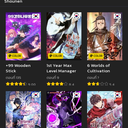
Shounen
COLOR
COLOR
COLOR
+99 Wooden
1st Year Max
6 Worlds of
Stick
Level Manager
Cultivation
ตอนที่ 135
ตอนที่ 9
ตอนที่ ?
9.00
8.4
5.4