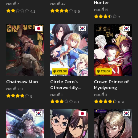
Hunter
ตอนที่ ?
ตอนที่ 42
ตอนที่ 15
4.2
8.6
7
COLOR
COLOR
Chainsaw Man
Circle Zero’s
Crown Prince of
Otherworldly
Myolyeong
ตอนที่ 231
Hero Business :
ตอนที่ 1
ตอนที่ 3
8
Remake
6.1
8.9