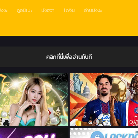
ังงะ
ดูอนิเมะ
มังฮวา
โดจิน
อ่านมังงะ
คลิกที่นี่เพื่ออ่านทันที