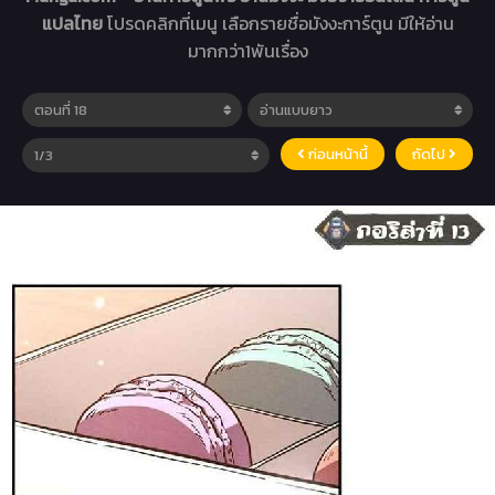
แปลไทย
โปรดคลิกที่เมนู เลือกรายชื่อมังงะการ์ตูน มีให้อ่าน
มากกว่า1พันเรื่อง
ก่อนหน้านี้
ถัดไป