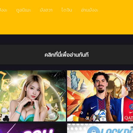
ังงะ
ดูอนิเมะ
มังฮวา
โดจิน
อ่านมังงะ
คลิกที่นี่เพื่ออ่านทันที