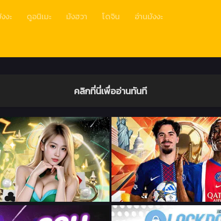
ังงะ
ดูอนิเมะ
มังฮวา
โดจิน
อ่านมังงะ
คลิกที่นี่เพื่ออ่านทันที