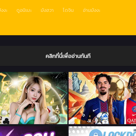
ังงะ
ดูอนิเมะ
มังฮวา
โดจิน
อ่านมังงะ
คลิกที่นี่เพื่ออ่านทันที