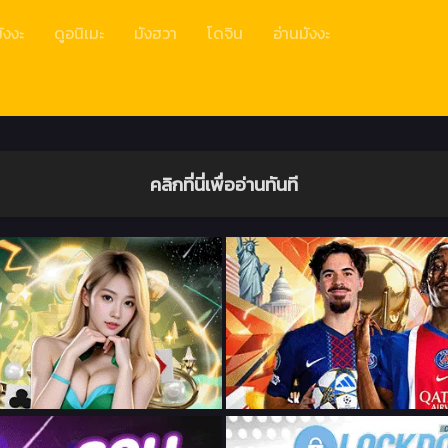
ังงะ
ดูอนิเมะ
มังฮวา
โดจิน
อ่านมังงะ
คลิกที่นี่เพื่ออ่านทันที