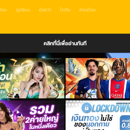
ังงะ
ดูอนิเมะ
มังฮวา
โดจิน
อ่านมังงะ
คลิกที่นี่เพื่ออ่านทันที