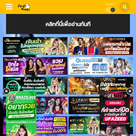
DARK?
คลิกที่นี่เพื่ออ่านทันที