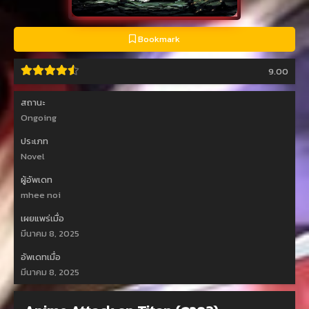
Bookmark
9.00
สถานะ
Ongoing
ประเภท
Novel
ผู้อัพเดท
mhee noi
เผยแพร่เมื่อ
มีนาคม 8, 2025
อัพเดทเมื่อ
มีนาคม 8, 2025