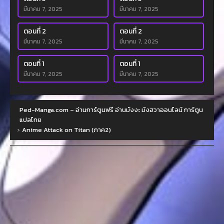
มีนาคม 7, 2025
มีนาคม 7, 2025
ตอนที่ 2
ตอนที่ 2
มีนาคม 7, 2025
มีนาคม 7, 2025
ตอนที่ 1
ตอนที่ 1
มีนาคม 7, 2025
มีนาคม 7, 2025
Ped-Manga.com – อ่านการ์ตูนฟรี อ่านมังงะ มังฮวาออนไลน์ การ์ตูน
แปลไทย
›
Anime Attack on Titan (ภาค2)