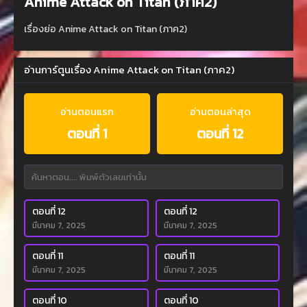
Anime Attack on Titan (ภาค2)
เรื่องย่อ Anime Attack on Titan (ภาค2)
อ่านการ์ตูนเรื่อง Anime Attack on Titan (ภาค2)
อ่านตอนแรก
อ่านตอนล่าสุด
ตอนที่ 1
ตอนที่ 12
ตอนที่ 12
ตอนที่ 12
มีนาคม 7, 2025
มีนาคม 7, 2025
ตอนที่ 11
ตอนที่ 11
มีนาคม 7, 2025
มีนาคม 7, 2025
ตอนที่ 10
ตอนที่ 10