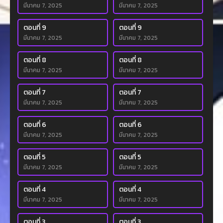
มีนาคม 7, 2025
มีนาคม 7, 2025
ตอนที่ 9
ตอนที่ 9
มีนาคม 7, 2025
มีนาคม 7, 2025
ตอนที่ 8
ตอนที่ 8
มีนาคม 7, 2025
มีนาคม 7, 2025
ตอนที่ 7
ตอนที่ 7
มีนาคม 7, 2025
มีนาคม 7, 2025
ตอนที่ 6
ตอนที่ 6
มีนาคม 7, 2025
มีนาคม 7, 2025
ตอนที่ 5
ตอนที่ 5
มีนาคม 7, 2025
มีนาคม 7, 2025
ตอนที่ 4
ตอนที่ 4
มีนาคม 7, 2025
มีนาคม 7, 2025
ตอนที่ 3
ตอนที่ 3