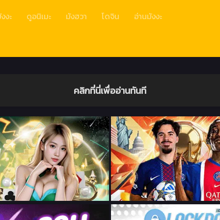
ังงะ
ดูอนิเมะ
มังฮวา
โดจิน
อ่านมังงะ
คลิกที่นี่เพื่ออ่านทันที