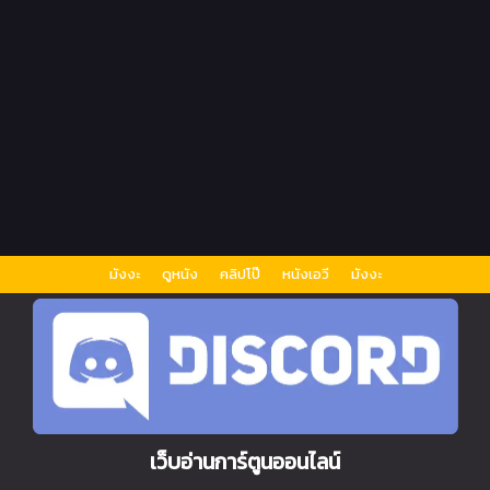
มังงะ
ดูหนัง
คลิปโป๊
หนังเอวี
มังงะ
เว็บอ่านการ์ตูนออนไลน์