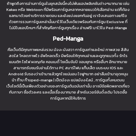
ถ้าพูดถึงการอ่านการ์ตูนในยุคสมัยนี้คงไม่พ้นแอปพลิเคชันต่างๆมากมาย เช่น
Kakao หรือ Webtoon ที่มีพร้อมการ์ตูนหลากหลายแนวให้เลือกอ่าน แต่ก็ต้อง
แลกมาด้วยค่าบริการรายตอน และยังแบ่งแยกกันอยู่ เราจึงเสนอทางแก้ไข
ด้วยการรวมการ์ตูนเหล่านั้นมาไว้ในเว็บเดียวพร้อมกับการ์ตูน Exclusive ที่
ไม่มีในแอปไหนๆ ที่สำคัญคือการ์ตูนทุกเรื่อง อ่านฟรี! มาไว้ใน Ped-Manga
Ped-Manga
คือเว็บดีมีคุณภาพแหล่งรวม มังงะ มังฮวา การ์ตูนเก่าและใหม่ ภาพสวย สีสัน
สดใส โหลดภาพไว อัพโหลดเร็ว มีพร้อมให้ทุกคนอ่านและดูทุกแนวทั้ง รักโร
แมนติก ไซไฟ ผจญภัย คอมเมดี้ โชเน็นจัมป์ จอมยุทธ หรืออื่นๆ อีกมากมาย
สามารถรับชมรับอ่านได้ทาง PC สมาร์โฟน แท็บเล็ต บนระบบ IOS และ
Android รับรองว่าเข้ามาแล้วถูกใจแน่นอน ใจฟูๆมาก อย่าลืมเข้ามาอุดหนุน
น้า ก๊าบ ก๊าบped-manga | เป็ดมังงะ แปลมังงะไลน์ , การ์ตูนทั้งหมดบน
เว็บไซต์นี้เป็นเพียงตัวอย่างของการ์ตูนต้นฉบับเท่านั้น อาจมีข้อผิดพลาดเกี่ยว
กับภาษา ชื่อตัวละคร และเนื้อเรื่องมากมาย สำหรับเวอร์ชันดั้งเดิม โปรดซื้อ
การ์ตูนหากมีให้บริการ