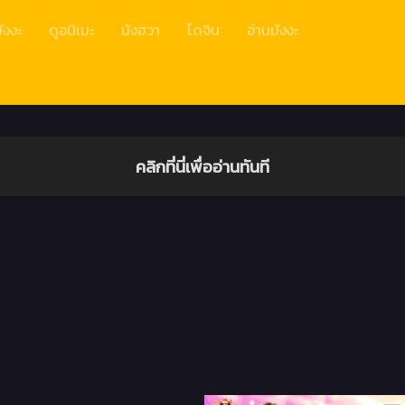
ังงะ
ดูอนิเมะ
มังฮวา
โดจิน
อ่านมังงะ
คลิกที่นี่เพื่ออ่านทันที