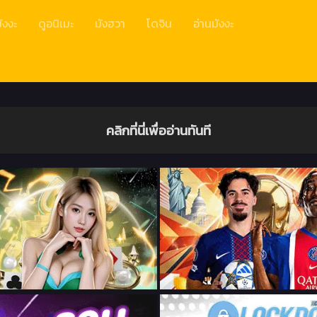
ังงะ
ดูอนิเมะ
มังฮวา
โดจิน
อ่านมังงะ
คลิกที่นี่เพื่ออ่านทันที