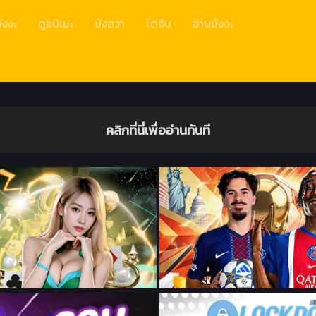
ังงะ
ดูอนิเมะ
มังฮวา
โดจิน
อ่านมังงะ
คลิกที่นี่เพื่ออ่านทันที