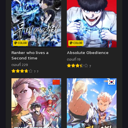
COLOR
COLOR
Ranker who lives a
Absolute Obedience
Second time
ตอนที่ 19
ตอนที่ 229
7
7.7