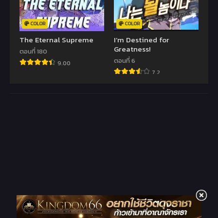
COLOR
COLOR
The Eternal Supreme
I’m Destined for
Greatness!
ตอนที่ 180
ตอนที่ 6
9.00
7.2