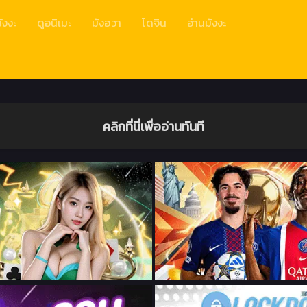
ังงะ
ดูอนิเมะ
มังฮวา
โดจิน
อ่านมังงะ
คลิกที่นี่เพื่ออ่านทันที