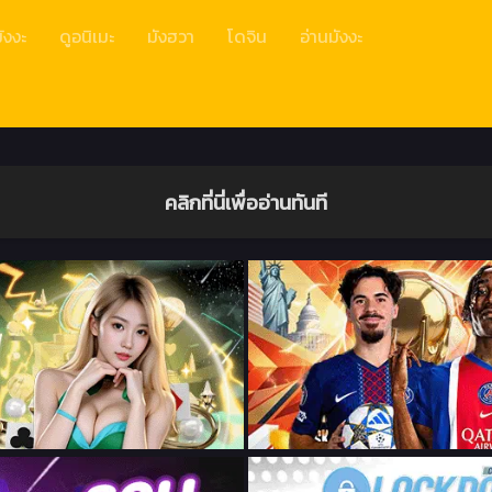
ังงะ
ดูอนิเมะ
มังฮวา
โดจิน
อ่านมังงะ
คลิกที่นี่เพื่ออ่านทันที