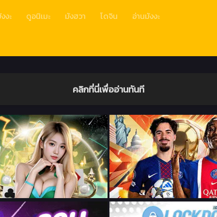
ังงะ
ดูอนิเมะ
มังฮวา
โดจิน
อ่านมังงะ
คลิกที่นี่เพื่ออ่านทันที