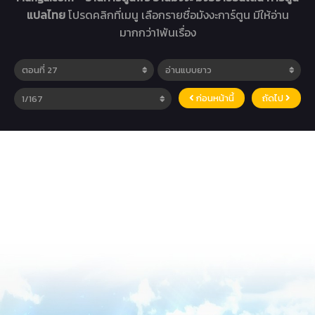
แปลไทย
โปรดคลิกที่เมนู เลือกรายชื่อมังงะการ์ตูน มีให้อ่าน
มากกว่า1พันเรื่อง
ก่อนหน้านี้
ถัดไป