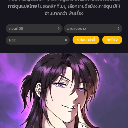
การ์ตูนแปลไทย
โปรดคลิกที่เมนู เลือกรายชื่อมังงะการ์ตูน มีให้
อ่านมากกว่า1พันเรื่อง
ก่อนหน้านี้
ถัดไป