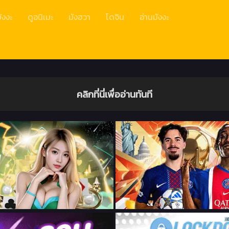
ังงะ
ดูอนิเมะ
มังฮวา
โดจิน
อ่านมังงะ
คลิกที่นี่เพื่ออ่านทันที