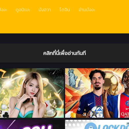
ังงะ
ดูอนิเมะ
มังฮวา
โดจิน
อ่านมังงะ
คลิกที่นี่เพื่ออ่านทันที