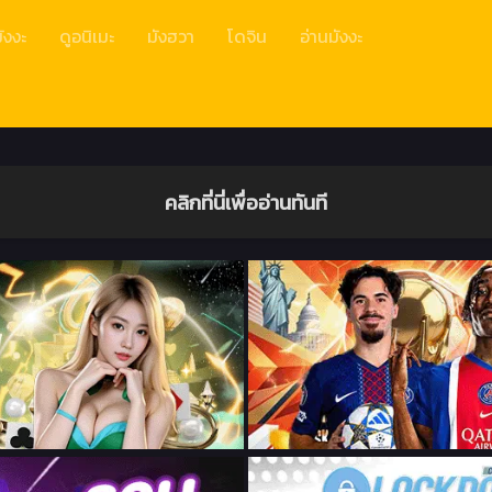
ังงะ
ดูอนิเมะ
มังฮวา
โดจิน
อ่านมังงะ
คลิกที่นี่เพื่ออ่านทันที