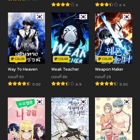
Tsukai dakara tte
8
6.9
Kanarazu shi mo
Akuyaku da to
Omouna yo
COLOR
COLOR
COLOR
Way To Heaven
Weak Teacher
Weapon Maker
ตอนที่ 93
ตอนที่ 86
ตอนที่ 29
9.00
6.9
9.00