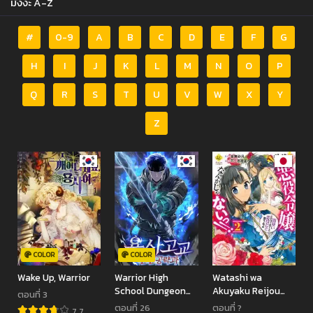
มังงะ A-Z
#
0-9
A
B
C
D
E
F
G
H
I
J
K
L
M
N
O
P
Q
R
S
T
U
V
W
X
Y
Z
COLOR
COLOR
Wake Up, Warrior
Warrior High
Watashi wa
School Dungeon
Akuyaku Reijou
ตอนที่ 3
Raid Department
nanka ja nai!!: Yami
ตอนที่ 26
ตอนที่ ?
7.7