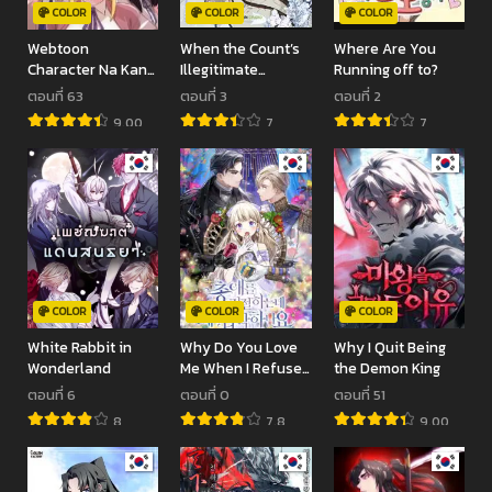
COLOR
COLOR
COLOR
Webtoon
When the Count’s
Where Are You
Character Na Kang
Illegitimate
Running off to?
Lim
Daughter Gets
ตอนที่ 63
ตอนที่ 3
ตอนที่ 2
Married
9.00
7
7
COLOR
COLOR
COLOR
White Rabbit in
Why Do You Love
Why I Quit Being
Wonderland
Me When I Refuse
the Demon King
Your Request?
ตอนที่ 6
ตอนที่ 0
ตอนที่ 51
8
7.8
9.00