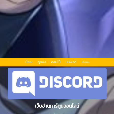
มังงะ
ดูหนัง
คลิปโป๊
หนังเอวี
มังงะ
เว็บอ่านการ์ตูนออนไลน์