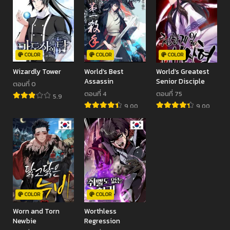
COLOR
COLOR
COLOR
Wizardly Tower
World’s Best
World’s Greatest
Assassin
Senior Disciple
ตอนที่ 0
ตอนที่ 4
ตอนที่ 75
5.9
9.00
9.00
COLOR
COLOR
Worn and Torn
Worthless
Newbie
Regression