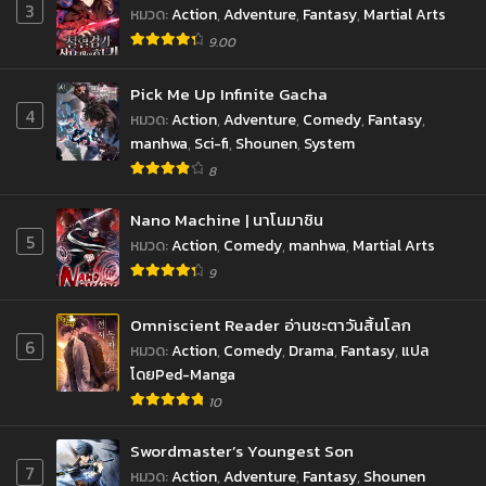
3
หมวด
:
Action
,
Adventure
,
Fantasy
,
Martial Arts
9.00
Pick Me Up Infinite Gacha
4
หมวด
:
Action
,
Adventure
,
Comedy
,
Fantasy
,
manhwa
,
Sci-fi
,
Shounen
,
System
8
Nano Machine | นาโนมาชิน
5
หมวด
:
Action
,
Comedy
,
manhwa
,
Martial Arts
9
Omniscient Reader อ่านชะตาวันสิ้นโลก
6
หมวด
:
Action
,
Comedy
,
Drama
,
Fantasy
,
แปล
โดยPed-Manga
10
Swordmaster’s Youngest Son
7
หมวด
:
Action
,
Adventure
,
Fantasy
,
Shounen