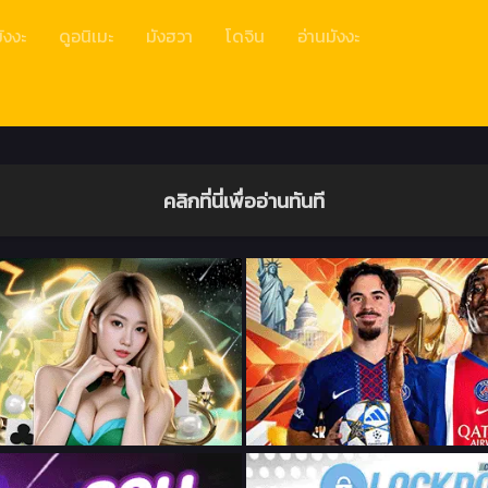
ังงะ
ดูอนิเมะ
มังฮวา
โดจิน
อ่านมังงะ
คลิกที่นี่เพื่ออ่านทันที