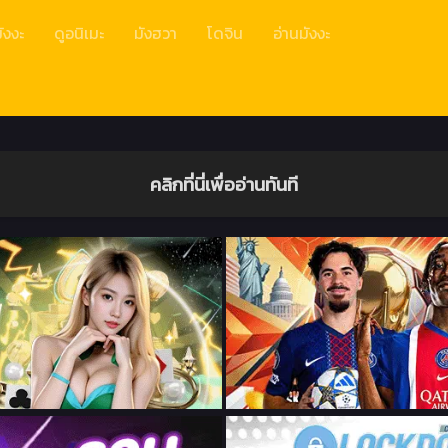
ังงะ
ดูอนิเมะ
มังฮวา
โดจิน
อ่านมังงะ
คลิกที่นี่เพื่ออ่านทันที