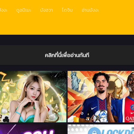
ังงะ
ดูอนิเมะ
มังฮวา
โดจิน
อ่านมังงะ
คลิกที่นี่เพื่ออ่านทันที