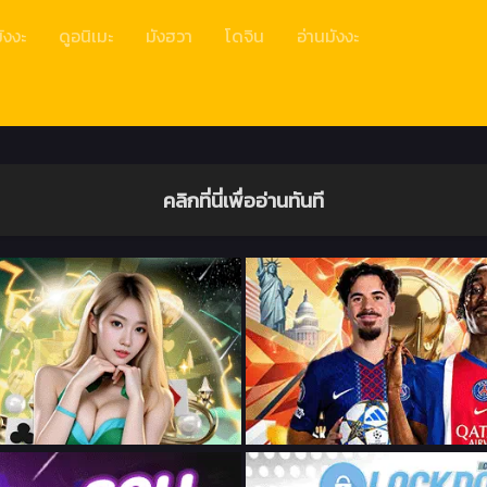
ังงะ
ดูอนิเมะ
มังฮวา
โดจิน
อ่านมังงะ
คลิกที่นี่เพื่ออ่านทันที