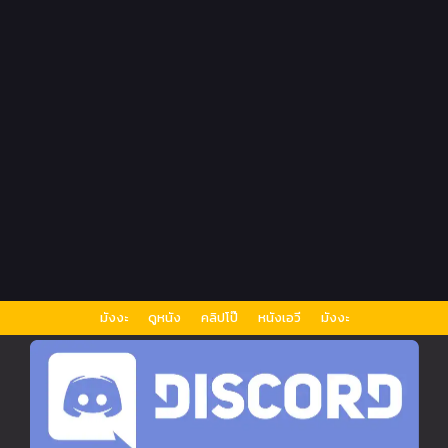
มังงะ
ดูหนัง
คลิปโป๊
หนังเอวี
มังงะ