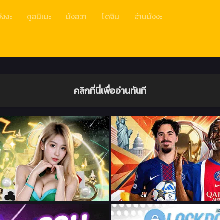
ังงะ
ดูอนิเมะ
มังฮวา
โดจิน
อ่านมังงะ
คลิกที่นี่เพื่ออ่านทันที