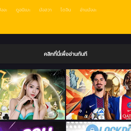
ังงะ
ดูอนิเมะ
มังฮวา
โดจิน
อ่านมังงะ
คลิกที่นี่เพื่ออ่านทันที