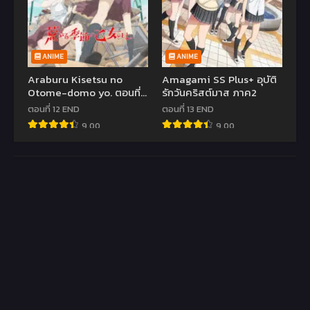
ANIME
ANIME
Araburu Kisetsu no
Amagami SS Plus+ อุบัติ
Otome-domo yo. ตอนที่
รักวันคริสต์มาส ภาค2
1-12 ซับไทย
ตอนที่ 12 END
ตอนที่ 13 END
9.00
9.00