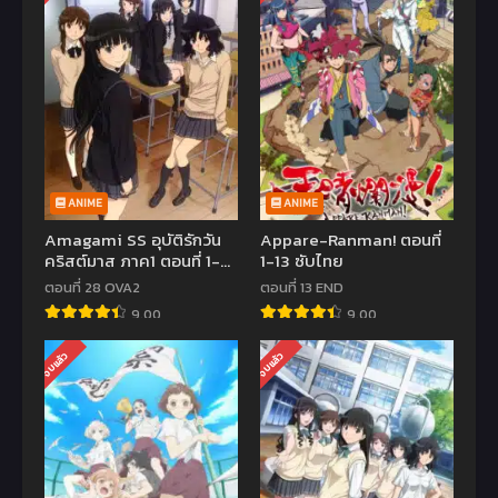
ANIME
ANIME
Amagami SS อุบัติรักวัน
Appare-Ranman! ตอนที่
คริสต์มาส ภาค1 ตอนที่ 1-
1-13 ซับไทย
26 พากย์ไทย
ตอนที่ 28 OVA2
ตอนที่ 13 END
9.00
9.00
จบแล้ว
จบแล้ว