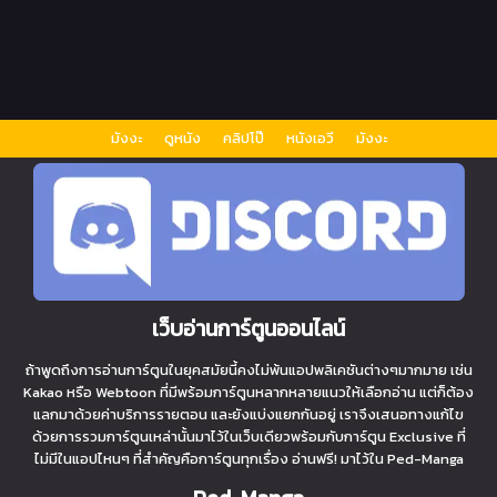
มังงะ
ดูหนัง
คลิปโป๊
หนังเอวี
มังงะ
เว็บอ่านการ์ตูนออนไลน์
ถ้าพูดถึงการอ่านการ์ตูนในยุคสมัยนี้คงไม่พ้นแอปพลิเคชันต่างๆมากมาย เช่น
Kakao หรือ Webtoon ที่มีพร้อมการ์ตูนหลากหลายแนวให้เลือกอ่าน แต่ก็ต้อง
แลกมาด้วยค่าบริการรายตอน และยังแบ่งแยกกันอยู่ เราจึงเสนอทางแก้ไข
ด้วยการรวมการ์ตูนเหล่านั้นมาไว้ในเว็บเดียวพร้อมกับการ์ตูน Exclusive ที่
ไม่มีในแอปไหนๆ ที่สำคัญคือการ์ตูนทุกเรื่อง อ่านฟรี! มาไว้ใน Ped-Manga