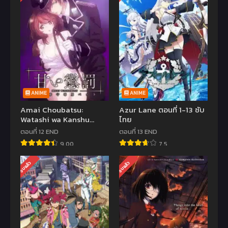
ANIME
ANIME
Amai Choubatsu:
Azur Lane ตอนที่ 1-13 ซับ
Watashi wa Kanshu
ไทย
Senyou Pet
ตอนที่ 12 END
ตอนที่ 13 END
9.00
7.5
จบแล้ว
จบแล้ว