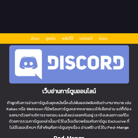
มังงะ
ดูหนัง
คลิปโป๊
หนังเอวี
มังงะ
เว็บอ่านการ์ตูนออนไลน์
ถ้าพูดถึงการอ่านการ์ตูนในยุคสมัยนี้คงไม่พ้นแอปพลิเคชันต่างๆมากมาย เช่น
Kakao หรือ Webtoon ที่มีพร้อมการ์ตูนหลากหลายแนวให้เลือกอ่าน แต่ก็ต้อง
แลกมาด้วยค่าบริการรายตอน และยังแบ่งแยกกันอยู่ เราจึงเสนอทางแก้ไข
ด้วยการรวมการ์ตูนเหล่านั้นมาไว้ในเว็บเดียวพร้อมกับการ์ตูน Exclusive ที่
ไม่มีในแอปไหนๆ ที่สำคัญคือการ์ตูนทุกเรื่อง อ่านฟรี! มาไว้ใน Ped-Manga