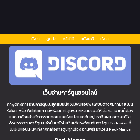
มังงะ
ดูหนัง
คลิปโป๊
หนังเอวี
มังงะ
เว็บอ่านการ์ตูนออนไลน์
ถ้าพูดถึงการอ่านการ์ตูนในยุคสมัยนี้คงไม่พ้นแอปพลิเคชันต่างๆมากมาย เช่น
Kakao หรือ Webtoon ที่มีพร้อมการ์ตูนหลากหลายแนวให้เลือกอ่าน แต่ก็ต้อง
แลกมาด้วยค่าบริการรายตอน และยังแบ่งแยกกันอยู่ เราจึงเสนอทางแก้ไข
ด้วยการรวมการ์ตูนเหล่านั้นมาไว้ในเว็บเดียวพร้อมกับการ์ตูน Exclusive ที่
ไม่มีในแอปไหนๆ ที่สำคัญคือการ์ตูนทุกเรื่อง อ่านฟรี! มาไว้ใน Ped-Manga