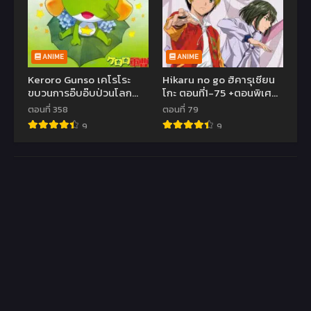
ANIME
ANIME
Keroro Gunso เคโรโระ
Hikaru no go ฮิคารุเซียน
ขบวนการอ๊บอ๊บป่วนโลก
โกะ ตอนที่1-75 +ตอนพิเศษ
ตอนที่1-358 พากย์ไทย
พากย์ไทย
ตอนที่ 358
ตอนที่ 79
9
9