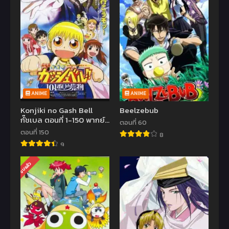
ANIME
ANIME
Konjiki no Gash Bell
Beelzebub
กั๊ชเบล ตอนที่ 1-150 พากย์
ตอนที่ 60
ไทย
ตอนที่ 150
8
9
จบแล้ว