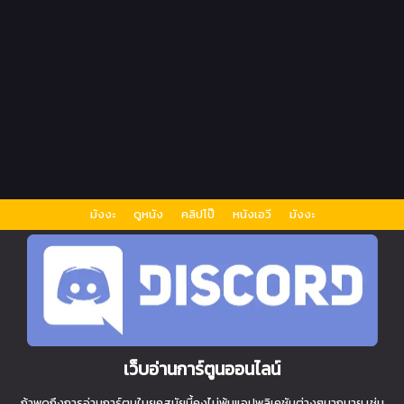
มังงะ
ดูหนัง
คลิปโป๊
หนังเอวี
มังงะ
เว็บอ่านการ์ตูนออนไลน์
ถ้าพูดถึงการอ่านการ์ตูนในยุคสมัยนี้คงไม่พ้นแอปพลิเคชันต่างๆมากมาย เช่น