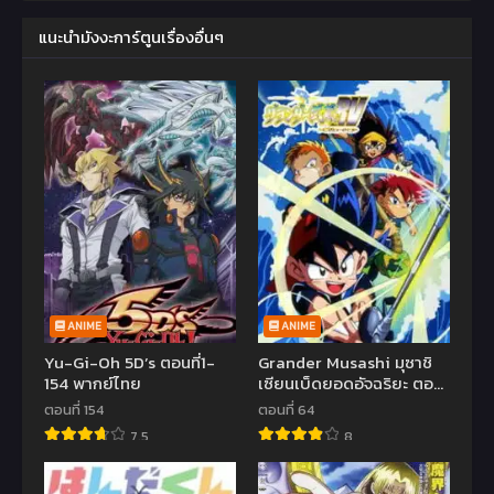
แนะนำมังงะการ์ตูนเรื่องอื่นๆ
ANIME
ANIME
Yu-Gi-Oh 5D’s ตอนที่1-
Grander Musashi มุซาชิ
154 พากย์ไทย
เซียนเบ็ดยอดอัจฉริยะ ตอน
ที่1-64 พากย์ไทย
ตอนที่ 154
ตอนที่ 64
7.5
8