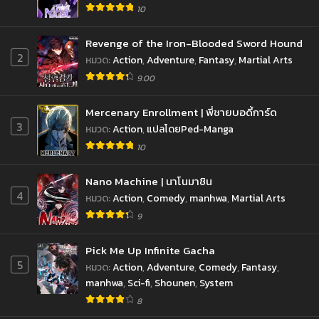
10
Revenge of the Iron-Blooded Sword Hound
2
หมวด
:
Action
,
Adventure
,
Fantasy
,
Martial Arts
9.00
Mercenary Enrollment | พี่ชายบอดี้การ์ด
3
หมวด
:
Action
,
แปลโดยPed-Manga
10
Nano Machine | นาโนมาชิน
4
หมวด
:
Action
,
Comedy
,
manhwa
,
Martial Arts
9
Pick Me Up Infinite Gacha
5
หมวด
:
Action
,
Adventure
,
Comedy
,
Fantasy
,
manhwa
,
Sci-fi
,
Shounen
,
System
8