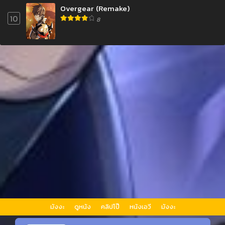
Overgear (Remake)
10
8
มังงะ
ดูหนัง
คลิปโป๊
หนังเอวี
มังงะ