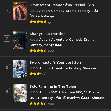
Omniscient Reader อ่านชะตาวันสิ้นโลก
6
หมวด
:
Action
,
Comedy
,
Drama
,
Fantasy
,
แปล
โดยPed-Manga
10
Shangri-La Frontier
7
หมวด
:
Action
,
Adventure
,
Comedy
,
Drama
,
Fantasy
,
manga มังงะ
9.00
Swordmaster’s Youngest Son
8
หมวด
:
Action
,
Adventure
,
Fantasy
,
Shounen
7
Solo Farming In The Tower
9
หมวด
:
Action ต่อสู้
,
Adventure ผจญภัย
,
Drama
ดราม่า
,
Fantasy แฟนตาซี
,
manhwa มังฮวา
,
Shounen
โชเน็น
9.00