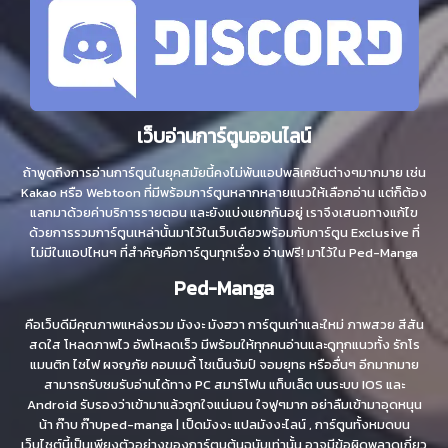
เว็บอ่านการ์ตูนออนไลน์
ถ้าพูดถึงการอ่านการ์ตูนในยุคสมัยนี้คงไม่พ้นแอปพลิเคชันต่างๆมากมาย เช่น
Kakao หรือ Webtoon ที่มีพร้อมการ์ตูนหลากหลายแนวให้เลือกอ่าน แต่ก็ต้อง
แลกมาด้วยค่าบริการรายตอน และยังแบ่งแยกกันอยู่ เราจึงเสนอทางแก้ไข
ด้วยการรวมการ์ตูนเหล่านั้นมาไว้ในเว็บเดียวพร้อมกับการ์ตูน Exclusive ที่
ไม่มีในแอปไหนๆ ที่สำคัญคือการ์ตูนทุกเรื่อง อ่านฟรี! มาไว้ใน Ped-Manga
Ped-Manga
คือเว็บดีมีคุณภาพแหล่งรวม มังงะ มังฮวา การ์ตูนเก่าและใหม่ ภาพสวย สีสัน
สดใส โหลดภาพไว อัพโหลดเร็ว มีพร้อมให้ทุกคนอ่านและดูทุกแนวทั้ง รักโร
แมนติก ไซไฟ ผจญภัย คอมเมดี้ โชเน็นจัมป์ จอมยุทธ หรืออื่นๆ อีกมากมาย
สามารถรับชมรับอ่านได้ทาง PC สมาร์โฟน แท็บเล็ต บนระบบ IOS และ
Android รับรองว่าเข้ามาแล้วถูกใจแน่นอน ใจฟูๆมาก อย่าลืมเข้ามาอุดหนุน
น้า ก๊าบ ก๊าบped-manga | เป็ดมังงะ แปลมังงะไลน์ , การ์ตูนทั้งหมดบน
เว็บไซต์นี้เป็นเพียงตัวอย่างของการ์ตูนต้นฉบับเท่านั้น อาจมีข้อผิดพลาดเกี่ยว