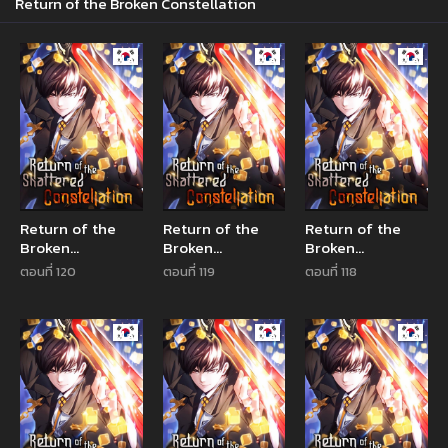
Return of the Broken Constellation
Manhwa
Manhwa
Manhw
Return of the
Return of the
Return of the
Broken
Broken
Broken
Constellation
Constellation
Constellation
ตอนที่ 120
ตอนที่ 119
ตอนที่ 118
Manhwa
Manhwa
Manhw