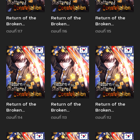
Return of the
Return of the
Return of the
Broken
Broken
Broken
Constellation
Constellation
Constellation
ตอนที่ 117
ตอนที่ 116
ตอนที่ 115
Manhwa
Manhwa
Manhw
Return of the
Return of the
Return of the
Broken
Broken
Broken
Constellation
Constellation
Constellation
ตอนที่ 114
ตอนที่ 113
ตอนที่ 112
Manhwa
Manhwa
Manhw