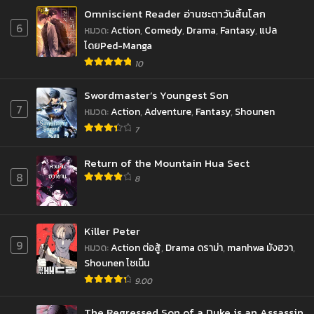
Omniscient Reader อ่านชะตาวันสิ้นโลก
6
หมวด
:
Action
,
Comedy
,
Drama
,
Fantasy
,
แปล
โดยPed-Manga
10
Swordmaster’s Youngest Son
7
หมวด
:
Action
,
Adventure
,
Fantasy
,
Shounen
7
Return of the Mountain Hua Sect
8
8
Killer Peter
9
หมวด
:
Action ต่อสู้
,
Drama ดราม่า
,
manhwa มังฮวา
,
Shounen โชเน็น
9.00
The Regressed Son of a Duke is an Assassin