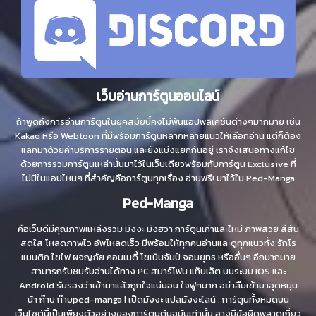
เว็บอ่านการ์ตูนออนไลน์
ถ้าพูดถึงการอ่านการ์ตูนในยุคสมัยนี้คงไม่พ้นแอปพลิเคชันต่างๆมากมาย เช่น
Kakao หรือ Webtoon ที่มีพร้อมการ์ตูนหลากหลายแนวให้เลือกอ่าน แต่ก็ต้อง
แลกมาด้วยค่าบริการรายตอน และยังแบ่งแยกกันอยู่ เราจึงเสนอทางแก้ไข
ด้วยการรวมการ์ตูนเหล่านั้นมาไว้ในเว็บเดียวพร้อมกับการ์ตูน Exclusive ที่
ไม่มีในแอปไหนๆ ที่สำคัญคือการ์ตูนทุกเรื่อง อ่านฟรี! มาไว้ใน Ped-Manga
Ped-Manga
คือเว็บดีมีคุณภาพแหล่งรวม มังงะ มังฮวา การ์ตูนเก่าและใหม่ ภาพสวย สีสัน
สดใส โหลดภาพไว อัพโหลดเร็ว มีพร้อมให้ทุกคนอ่านและดูทุกแนวทั้ง รักโร
แมนติก ไซไฟ ผจญภัย คอมเมดี้ โชเน็นจัมป์ จอมยุทธ หรืออื่นๆ อีกมากมาย
สามารถรับชมรับอ่านได้ทาง PC สมาร์โฟน แท็บเล็ต บนระบบ IOS และ
Android รับรองว่าเข้ามาแล้วถูกใจแน่นอน ใจฟูๆมาก อย่าลืมเข้ามาอุดหนุน
น้า ก๊าบ ก๊าบped-manga | เป็ดมังงะ แปลมังงะไลน์ , การ์ตูนทั้งหมดบน
เว็บไซต์นี้เป็นเพียงตัวอย่างของการ์ตูนต้นฉบับเท่านั้น อาจมีข้อผิดพลาดเกี่ยว