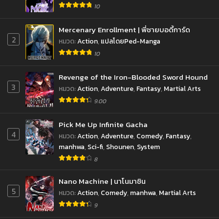
10
Mercenary Enrollment | พี่ชายบอดี้การ์ด
2
หมวด
:
Action
,
แปลโดยPed-Manga
10
Revenge of the Iron-Blooded Sword Hound
3
หมวด
:
Action
,
Adventure
,
Fantasy
,
Martial Arts
9.00
Pick Me Up Infinite Gacha
4
หมวด
:
Action
,
Adventure
,
Comedy
,
Fantasy
,
manhwa
,
Sci-fi
,
Shounen
,
System
8
Nano Machine | นาโนมาชิน
5
หมวด
:
Action
,
Comedy
,
manhwa
,
Martial Arts
9