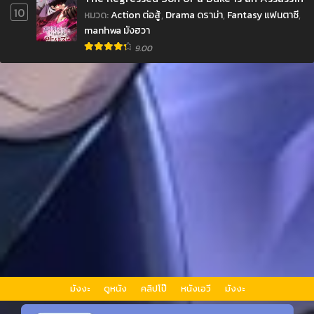
10
หมวด
:
Action ต่อสู้
,
Drama ดราม่า
,
Fantasy แฟนตาซี
,
manhwa มังฮวา
9.00
มังงะ
ดูหนัง
คลิปโป๊
หนังเอวี
มังงะ