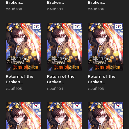
Broken
Broken
Broken
Constellation
Constellation
Constellation
ตอนที่ 108
ตอนที่ 107
ตอนที่ 106
Manhwa
Manhwa
Manhw
Return of the
Return of the
Return of the
Broken
Broken
Broken
Constellation
Constellation
Constellation
ตอนที่ 105
ตอนที่ 104
ตอนที่ 103
Manhwa
Manhwa
Manhw