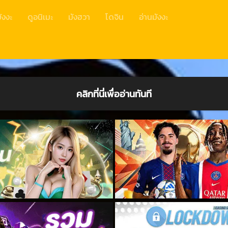
ังงะ
ดูอนิเมะ
มังฮวา
โดจิน
อ่านมังงะ
คลิกที่นี่เพื่ออ่านทันที