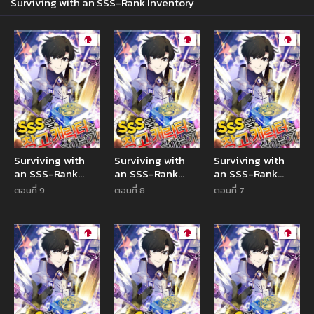
Surviving with an SSS-Rank Inventory
Manga
Manga
Manga
Surviving with
Surviving with
Surviving with
an SSS-Rank
an SSS-Rank
an SSS-Rank
Inventory
Inventory
Inventory
ตอนที่ 9
ตอนที่ 8
ตอนที่ 7
Manga
Manga
Manga