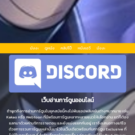
มังงะ
ดูหนัง
คลิปโป๊
หนังเอวี
มังงะ
เว็บอ่านการ์ตูนออนไลน์
ถ้าพูดถึงการอ่านการ์ตูนในยุคสมัยนี้คงไม่พ้นแอปพลิเคชันต่างๆมากมาย เช่น
Kakao หรือ Webtoon ที่มีพร้อมการ์ตูนหลากหลายแนวให้เลือกอ่าน แต่ก็ต้อง
แลกมาด้วยค่าบริการรายตอน และยังแบ่งแยกกันอยู่ เราจึงเสนอทางแก้ไข
ด้วยการรวมการ์ตูนเหล่านั้นมาไว้ในเว็บเดียวพร้อมกับการ์ตูน Exclusive ที่