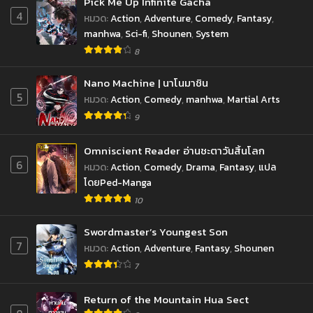
Pick Me Up Infinite Gacha
4
หมวด
:
Action
,
Adventure
,
Comedy
,
Fantasy
,
manhwa
,
Sci-fi
,
Shounen
,
System
8
Nano Machine | นาโนมาชิน
5
หมวด
:
Action
,
Comedy
,
manhwa
,
Martial Arts
9
Omniscient Reader อ่านชะตาวันสิ้นโลก
6
หมวด
:
Action
,
Comedy
,
Drama
,
Fantasy
,
แปล
โดยPed-Manga
10
Swordmaster’s Youngest Son
7
หมวด
:
Action
,
Adventure
,
Fantasy
,
Shounen
7
Return of the Mountain Hua Sect