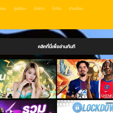
ังงะ
ดูอนิเมะ
มังฮวา
โดจิน
อ่านมังงะ
คลิกที่นี่เพื่ออ่านทันที