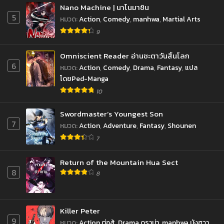
Nano Machine | นาโนมาชิน
5
หมวด
:
Action
,
Comedy
,
manhwa
,
Martial Arts
9
Omniscient Reader อ่านชะตาวันสิ้นโลก
6
หมวด
:
Action
,
Comedy
,
Drama
,
Fantasy
,
แปล
โดยPed-Manga
10
Swordmaster’s Youngest Son
7
หมวด
:
Action
,
Adventure
,
Fantasy
,
Shounen
7
Return of the Mountain Hua Sect
8
8
Killer Peter
9
หมวด
:
Action ต่อสู้
,
Drama ดราม่า
,
manhwa มังฮวา
,