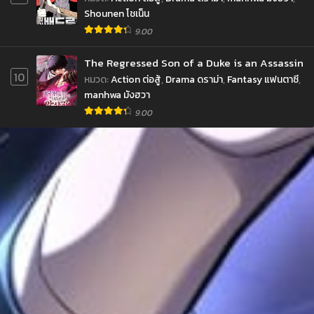
Shounen โชเน็น
9.00
The Regressed Son of a Duke is an Assassin
10
หมวด
:
Action ต่อสู้
,
Drama ดราม่า
,
Fantasy แฟนตาซี
,
manhwa มังฮวา
9.00