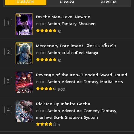
รายสัปดาห์
รายเดือน
ตลอดกาล
I'm the Max-Level Newbie
1
หมวด
:
Action
,
Fantasy
,
Shounen
10
Mercenary Enrollment | พี่ชายบอดี้การ์ด
2
หมวด
:
Action
,
แปลโดยPed-Manga
10
Revenge of the Iron-Blooded Sword Hound
3
หมวด
:
Action
,
Adventure
,
Fantasy
,
Martial Arts
9.00
Pick Me Up Infinite Gacha
4
หมวด
:
Action
,
Adventure
,
Comedy
,
Fantasy
,
manhwa
,
Sci-fi
,
Shounen
,
System
8