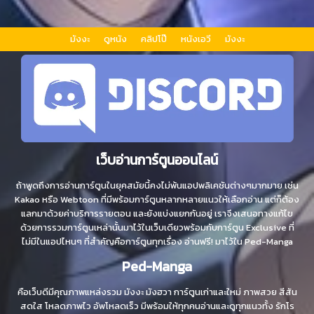
มังงะ
ดูหนัง
คลิปโป๊
หนังเอวี
มังงะ
เว็บอ่านการ์ตูนออนไลน์
ถ้าพูดถึงการอ่านการ์ตูนในยุคสมัยนี้คงไม่พ้นแอปพลิเคชันต่างๆมากมาย เช่น
Kakao หรือ Webtoon ที่มีพร้อมการ์ตูนหลากหลายแนวให้เลือกอ่าน แต่ก็ต้อง
แลกมาด้วยค่าบริการรายตอน และยังแบ่งแยกกันอยู่ เราจึงเสนอทางแก้ไข
ด้วยการรวมการ์ตูนเหล่านั้นมาไว้ในเว็บเดียวพร้อมกับการ์ตูน Exclusive ที่
ไม่มีในแอปไหนๆ ที่สำคัญคือการ์ตูนทุกเรื่อง อ่านฟรี! มาไว้ใน Ped-Manga
Ped-Manga
คือเว็บดีมีคุณภาพแหล่งรวม มังงะ มังฮวา การ์ตูนเก่าและใหม่ ภาพสวย สีสัน
สดใส โหลดภาพไว อัพโหลดเร็ว มีพร้อมให้ทุกคนอ่านและดูทุกแนวทั้ง รักโร